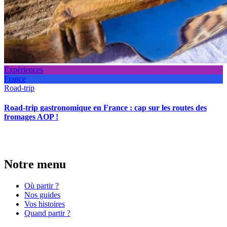
Expériences
France
Road-trip
Road-trip gastronomique en France : cap sur les routes des
fromages AOP !
Notre menu
Où partir ?
Nos guides
Vos histoires
Quand partir ?