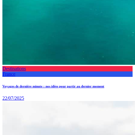
Destinations
France
Voyages de dernière minute : nos idées pour partir au dernier moment
22/07/2025