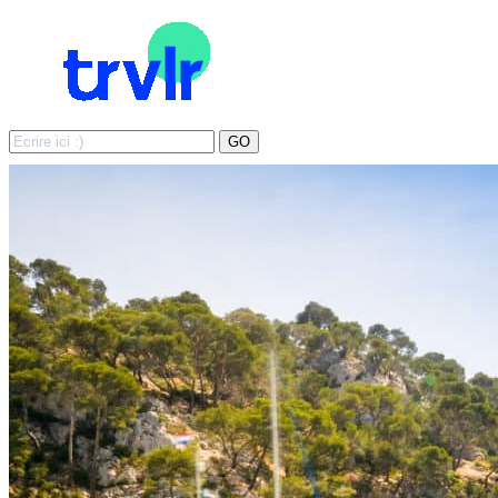
Search
GO
for: