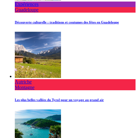
Expériences
Guadeloupe
Découverte culturelle : traditions et coutumes des fêtes en Guadeloupe
Autriche
Montagne
Les plus belles vallées du Tyrol pour un voyage au grand air