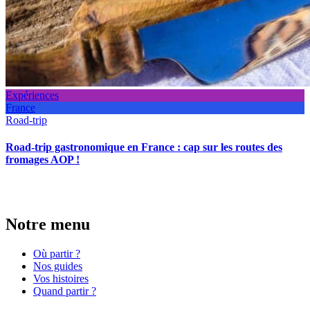
Expériences
France
Road-trip
Road-trip gastronomique en France : cap sur les routes des
fromages AOP !
Notre menu
Où partir ?
Nos guides
Vos histoires
Quand partir ?