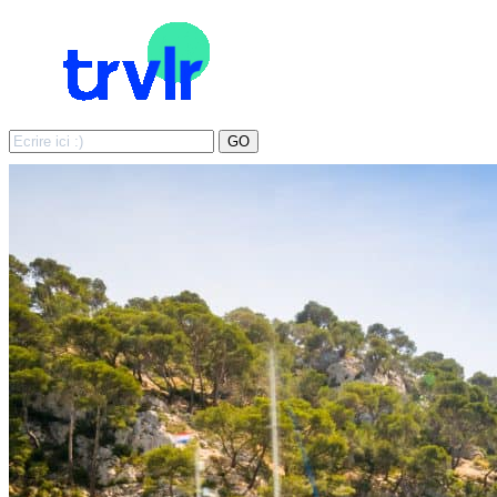
Search
GO
for: