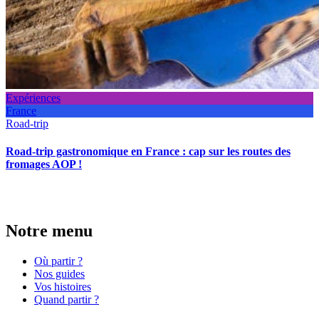
Expériences
France
Road-trip
Road-trip gastronomique en France : cap sur les routes des
fromages AOP !
Notre menu
Où partir ?
Nos guides
Vos histoires
Quand partir ?