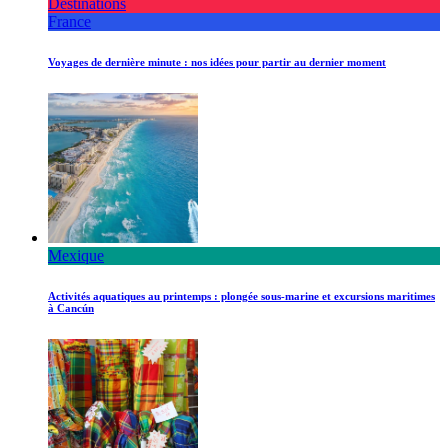
Destinations
France
Voyages de dernière minute : nos idées pour partir au dernier moment
Mexique
Activités aquatiques au printemps : plongée sous-marine et excursions maritimes
à Cancún