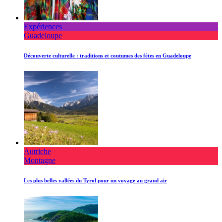
Expériences
Guadeloupe
Découverte culturelle : traditions et coutumes des fêtes en Guadeloupe
Autriche
Montagne
Les plus belles vallées du Tyrol pour un voyage au grand air