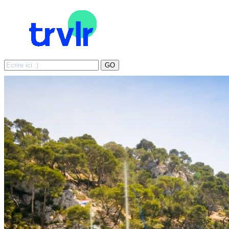
Search
GO
for: