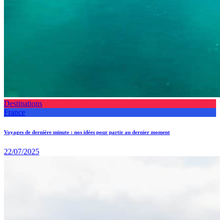
Destinations
France
Voyages de dernière minute : nos idées pour partir au dernier moment
22/07/2025