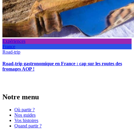
Expériences
France
Road-trip
Road-trip gastronomique en France : cap sur les routes des
fromages AOP !
Notre menu
Où partir ?
Nos guides
Vos histoires
Quand partir ?