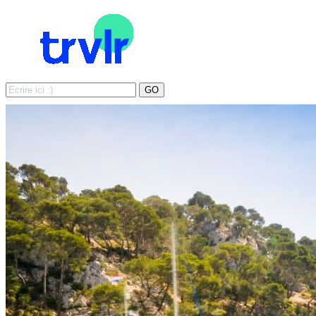
Search
GO
for: