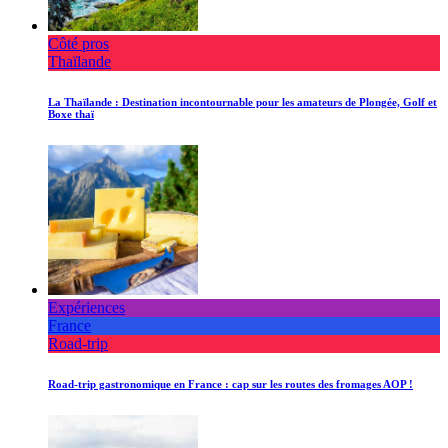
Côté pros
Thaïlande
La Thaïlande : Destination incontournable pour les amateurs de Plongée, Golf et
Boxe thaï
Expériences
France
Road-trip
Road-trip gastronomique en France : cap sur les routes des fromages AOP !