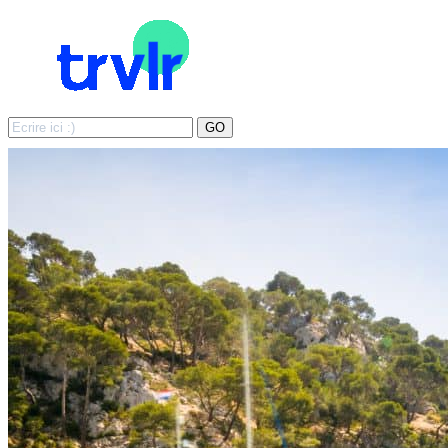
Search
GO
for: