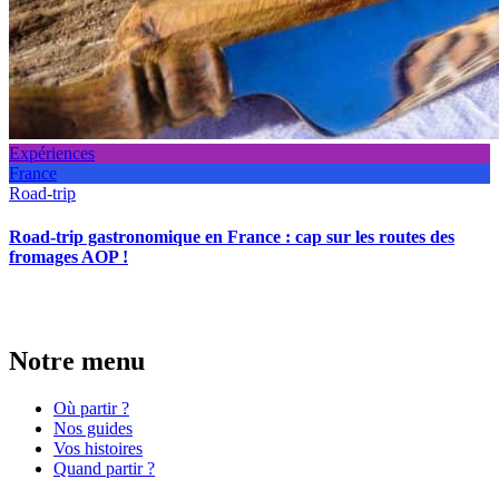
Expériences
France
Road-trip
Road-trip gastronomique en France : cap sur les routes des
fromages AOP !
Notre menu
Où partir ?
Nos guides
Vos histoires
Quand partir ?