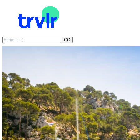
Search
GO
for: