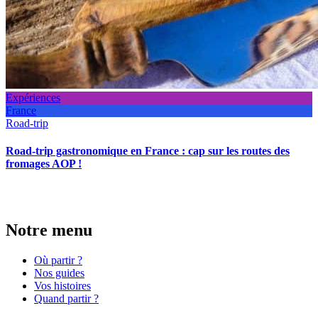
Expériences
France
Road-trip
Road-trip gastronomique en France : cap sur les routes des
fromages AOP !
Notre menu
Où partir ?
Nos guides
Vos histoires
Quand partir ?