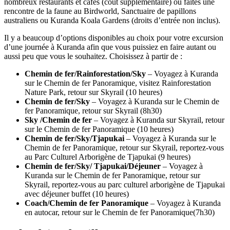
nombreux restaurants et cafés (coût supplémentaire) ou faites une
rencontre de la faune au Birdworld, Sanctuaire de papillons
australiens ou Kuranda Koala Gardens (droits d’entrée non inclus).
Il y a beaucoup d’options disponibles au choix pour votre excursion
d’une journée à Kuranda afin que vous puissiez en faire autant ou
aussi peu que vous le souhaitez. Choisissez à partir de :
Chemin de fer/Rainforestation/Sky
– Voyagez à Kuranda
sur le Chemin de fer Panoramique, visitez Rainforestation
Nature Park, retour sur Skyrail (10 heures)
Chemin de fer
/Sky
– Voyagez à Kuranda sur le Chemin de
fer Panoramique, retour sur Skyrail (8h30)
Sky /
Chemin de fer
– Voyagez à Kuranda sur Skyrail, retour
sur le Chemin de fer Panoramique (10 heures)
Chemin de fer
/Sky/Tjapukai
– Voyagez à Kuranda sur le
Chemin de fer Panoramique, retour sur Skyrail, reportez-vous
au Parc Culturel Arborigène de Tjapukai (9 heures)
Chemin de fer
/Sky/ Tjapukai/Déjeuner
– Voyagez à
Kuranda sur le Chemin de fer Panoramique, retour sur
Skyrail, reportez-vous au parc culturel arborigène de Tjapukai
avec déjeuner buffet (10 heures)
Coach/Chemin de fer Panoramique
– Voyagez à Kuranda
en autocar, retour sur le Chemin de fer Panoramique(7h30)