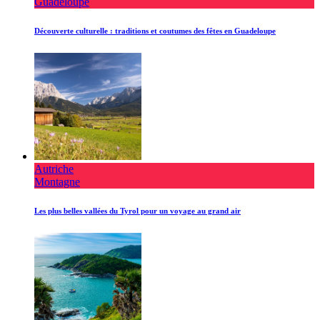
Guadeloupe
Découverte culturelle : traditions et coutumes des fêtes en Guadeloupe
Autriche
Montagne
Les plus belles vallées du Tyrol pour un voyage au grand air