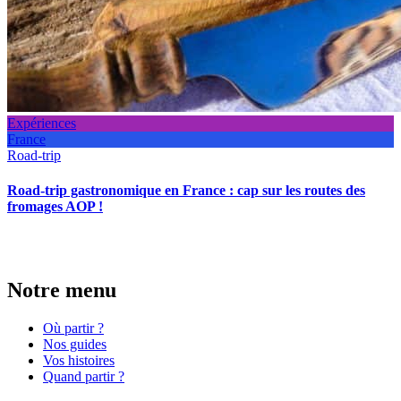
Expériences
France
Road-trip
Road-trip gastronomique en France : cap sur les routes des
fromages AOP !
Notre menu
Où partir ?
Nos guides
Vos histoires
Quand partir ?