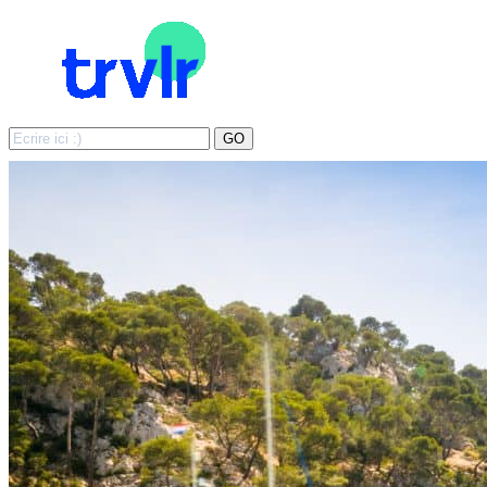
Search
GO
for: