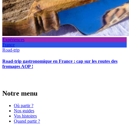
Expériences
France
Road-trip
Road-trip gastronomique en France : cap sur les routes des
fromages AOP !
Notre menu
Où partir ?
Nos guides
Vos histoires
Quand partir ?