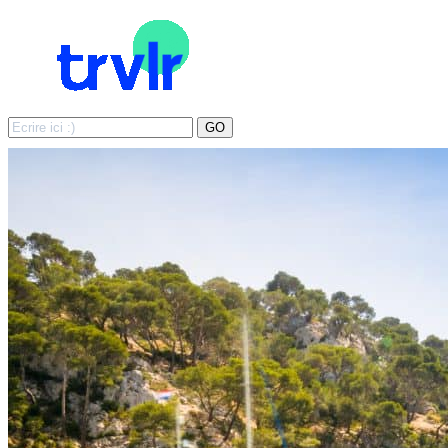
Search
GO
for: