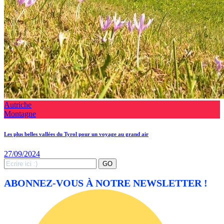
Autriche
Montagne
Les plus belles vallées du Tyrol pour un voyage au grand air
27/09/2024
Search
GO
for:
ABONNEZ-VOUS À NOTRE NEWSLETTER !