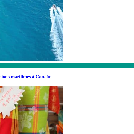
rsions maritimes à Cancún