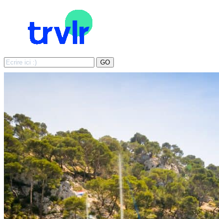
Search
GO
for: