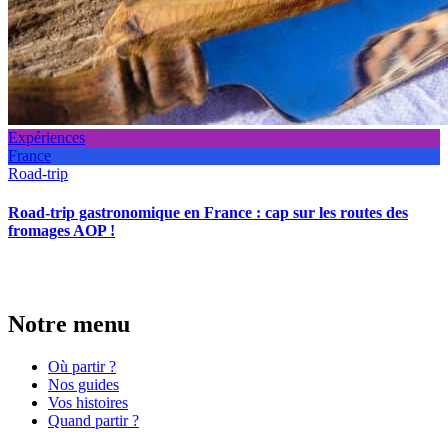
Expériences
France
Road-trip
Road-trip gastronomique en France : cap sur les routes des
fromages AOP !
Notre menu
Où partir ?
Nos guides
Vos histoires
Quand partir ?