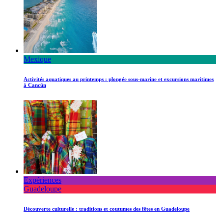
Mexique
Activités aquatiques au printemps : plongée sous-marine et excursions maritimes
à Cancún
Expériences
Guadeloupe
Découverte culturelle : traditions et coutumes des fêtes en Guadeloupe