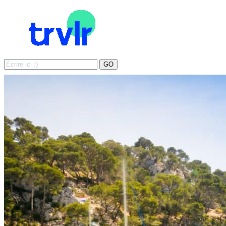
Search
GO
for: