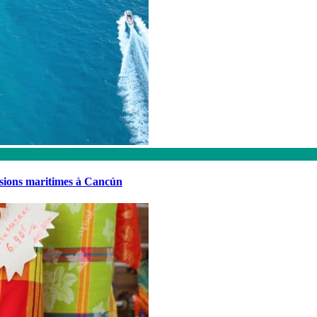
rsions maritimes à Cancún