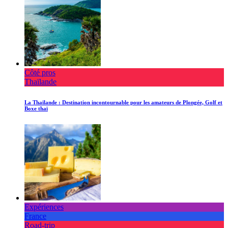
Côté pros
Thaïlande
La Thaïlande : Destination incontournable pour les amateurs de Plongée, Golf et
Boxe thaï
Expériences
France
Road-trip