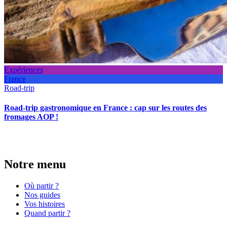
Expériences
France
Road-trip
Road-trip gastronomique en France : cap sur les routes des
fromages AOP !
Notre menu
Où partir ?
Nos guides
Vos histoires
Quand partir ?