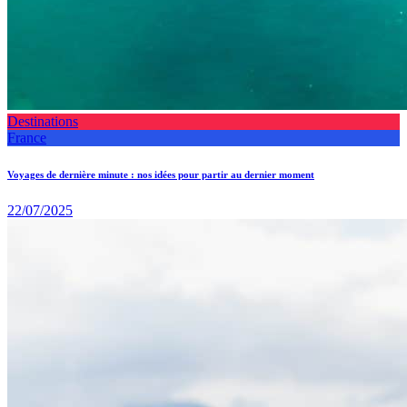
Destinations
France
Voyages de dernière minute : nos idées pour partir au dernier moment
22/07/2025