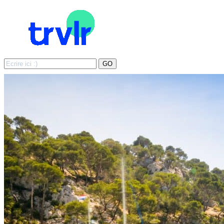
Search
GO
for: