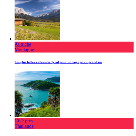
Autriche
Montagne
Les plus belles vallées du Tyrol pour un voyage au grand air
Côté pros
Thaïlande