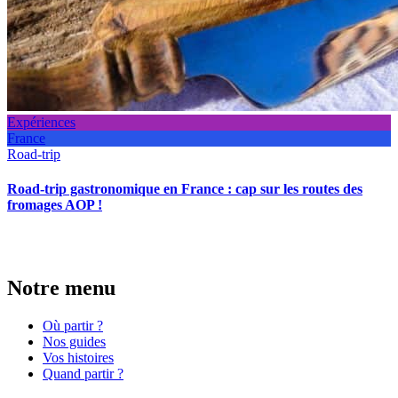
Expériences
France
Road-trip
Road-trip gastronomique en France : cap sur les routes des
fromages AOP !
Notre menu
Où partir ?
Nos guides
Vos histoires
Quand partir ?