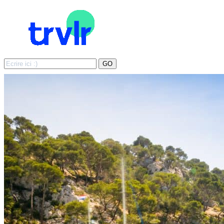
Search
GO
for: