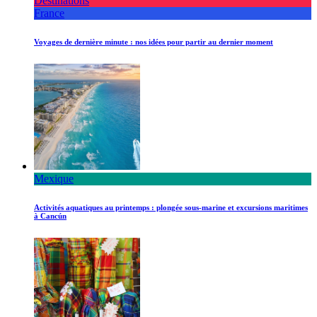
Destinations
France
Voyages de dernière minute : nos idées pour partir au dernier moment
Mexique
Activités aquatiques au printemps : plongée sous-marine et excursions maritimes
à Cancún