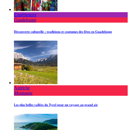
Expériences
Guadeloupe
Découverte culturelle : traditions et coutumes des fêtes en Guadeloupe
Autriche
Montagne
Les plus belles vallées du Tyrol pour un voyage au grand air