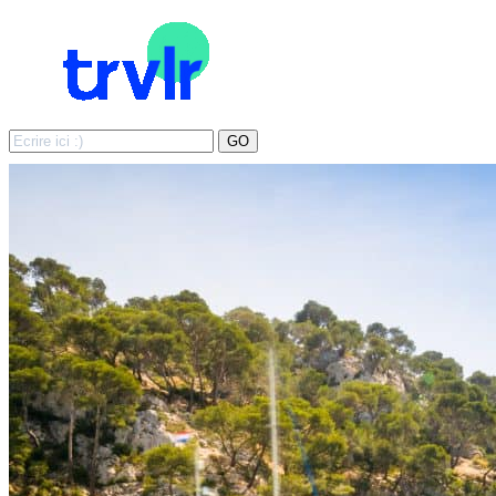
Search
GO
for: