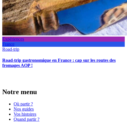
Expériences
France
Road-trip
Road-trip gastronomique en France : cap sur les routes des
fromages AOP !
Notre menu
Où partir ?
Nos guides
Vos histoires
Quand partir ?