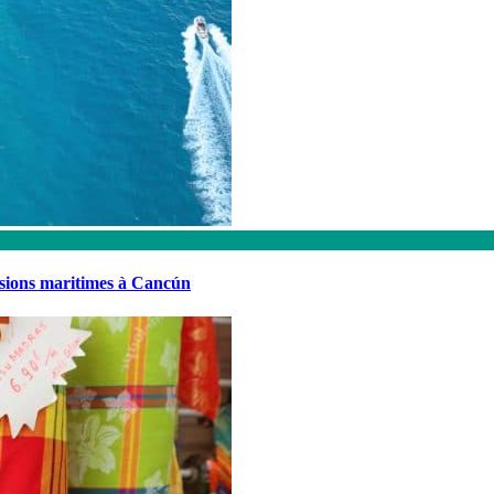
rsions maritimes à Cancún