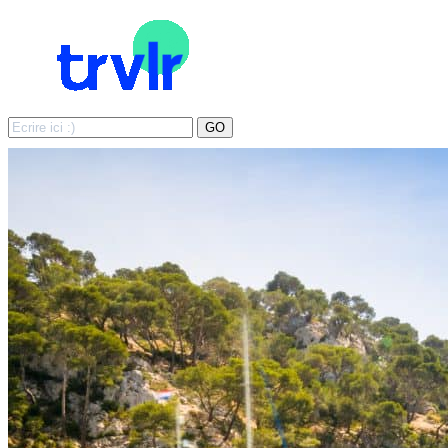
Search
GO
for: