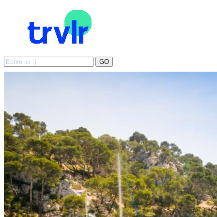
Search
GO
for: