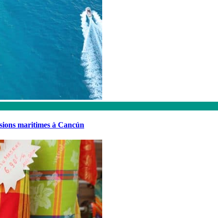
rsions maritimes à Cancún