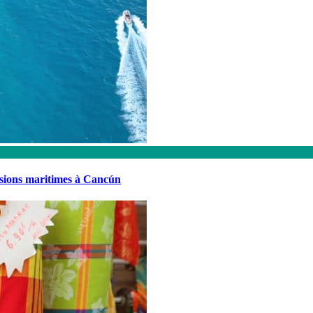
rsions maritimes à Cancún