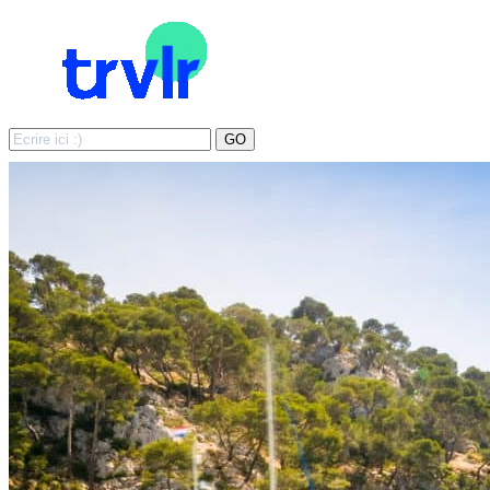
Search
GO
for: