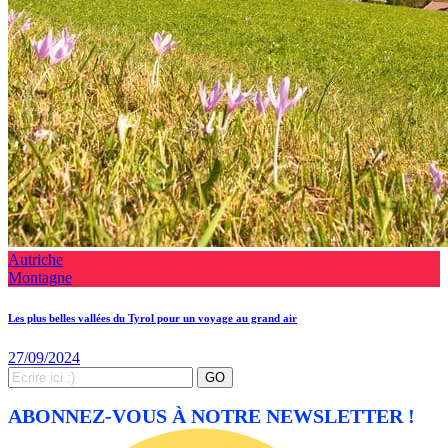
Autriche
Montagne
Les plus belles vallées du Tyrol pour un voyage au grand air
27/09/2024
Search
GO
for:
ABONNEZ-VOUS À NOTRE NEWSLETTER !