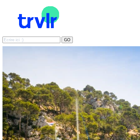
Search
GO
for: