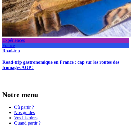
Expériences
France
Road-trip
Road-trip gastronomique en France : cap sur les routes des
fromages AOP !
Notre menu
Où partir ?
Nos guides
Vos histoires
Quand partir ?