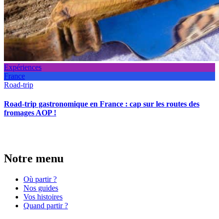
Expériences
France
Road-trip
Road-trip gastronomique en France : cap sur les routes des
fromages AOP !
Notre menu
Où partir ?
Nos guides
Vos histoires
Quand partir ?