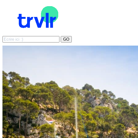
Search
GO
for: