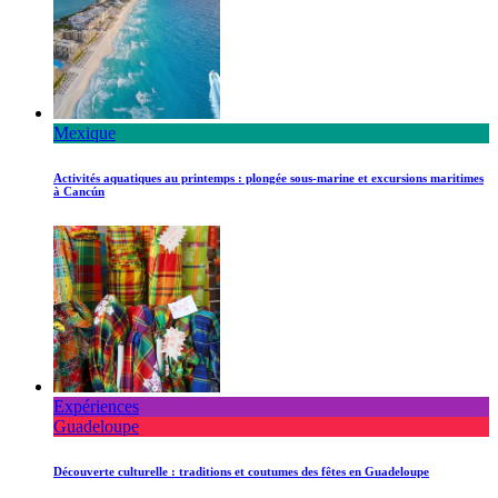
Mexique
Activités aquatiques au printemps : plongée sous-marine et excursions maritimes
à Cancún
Expériences
Guadeloupe
Découverte culturelle : traditions et coutumes des fêtes en Guadeloupe