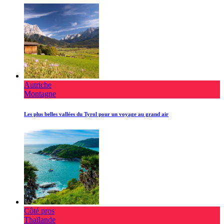
Autriche
Montagne
Les plus belles vallées du Tyrol pour un voyage au grand air
Côté pros
Thaïlande