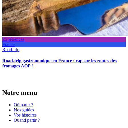
Expériences
France
Road-trip
Road-trip gastronomique en France : cap sur les routes des
fromages AOP !
Notre menu
Où partir ?
Nos guides
Vos histoires
Quand partir ?