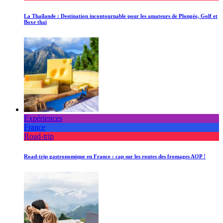
La Thaïlande : Destination incontournable pour les amateurs de Plongée, Golf et
Boxe thaï
Expériences
France
Road-trip
Road-trip gastronomique en France : cap sur les routes des fromages AOP !