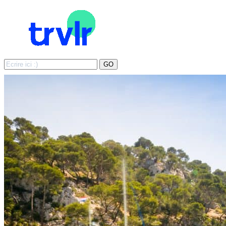
Search
GO
for: