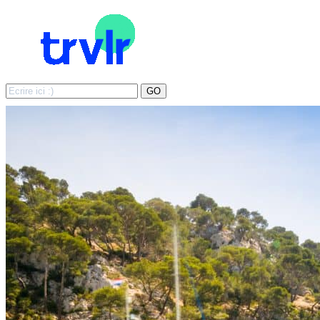
Search
GO
for: