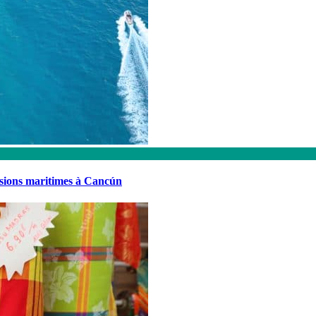
rsions maritimes à Cancún