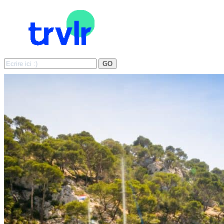
Search
GO
for: