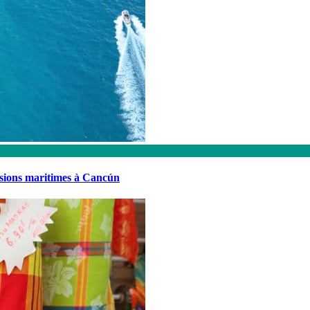
rsions maritimes à Cancún