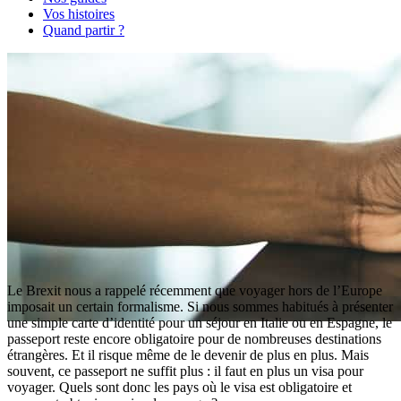
Vos histoires
Quand partir ?
Le Brexit nous a rappelé récemment que voyager hors de l’Europe
imposait un certain formalisme. Si nous sommes habitués à présenter
une simple carte d’identité pour un séjour en Italie ou en Espagne, le
Comment faire sa demande
passeport reste encore obligatoire pour de nombreuses destinations
étrangères. Et il risque même de le devenir de plus en plus. Mais
de Visas pour voyager ?
souvent, ce passeport ne suffit plus : il faut en plus un visa pour
voyager. Quels sont donc les pays où le visa est obligatoire et