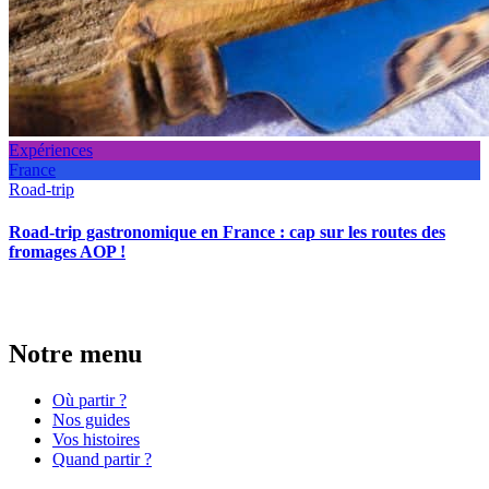
Expériences
France
Road-trip
Road-trip gastronomique en France : cap sur les routes des
fromages AOP !
Notre menu
Où partir ?
Nos guides
Vos histoires
Quand partir ?