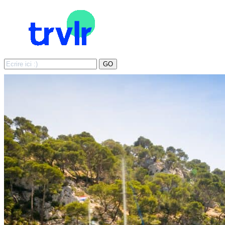
Search
GO
for: