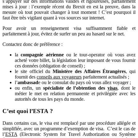
s’appuyer sur des informations valides et rigoureuses, parfaitement
mises à jour : l’exemple récent du Brexit en est la preuve, dans la
mesure où tout pouvait changer à tout moment ! C’est pourquoi il
faut être très vigilant quant à vos sources sur internet.
Pour avoir un renseignement visa suffisamment fiable et
parfaitement à jour, évitez de surfer un peu au hasard sur le net.
Contactez donc de préférence :
la
compagnie aérienne
ou le tour-operator où vous avez
acheté votre billet, la législation leur imposant de vous fournir
ces données (obligation de conseil) ;
le site officiel du
Ministère des Affaires Étrangères
, qui
fournit des
conseils aux voyageurs
parfaitement actualisés ;
l’
ambassad
e ou le consulat du pays où vous allez voyager ;
ou enfin, un
spécialiste de l’obtention des
visas
, dont le
métier le met en relation permanente et privilégiée avec les
autorités de tous les pays du monde.
C’est quoi l’ESTA ?
Dans certains cas, le visa est remplacé par une procédure allégée et
simplifiée, avec un programme d’exemption de visa. C’est le cas de
l’
ESTA
(Electronic System for Travel Authorization ou Système