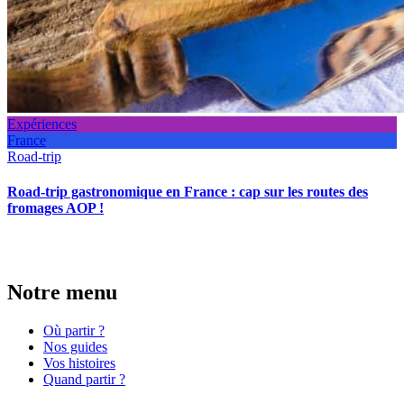
Expériences
France
Road-trip
Road-trip gastronomique en France : cap sur les routes des
fromages AOP !
Notre menu
Où partir ?
Nos guides
Vos histoires
Quand partir ?