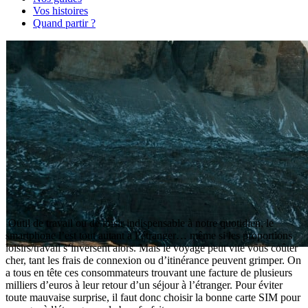
Vos histoires
Quand partir ?
Outil de travail ou de loisir indispensable à notre quotidien, le
smartphone l’est tout autant à l’étranger… même si les proportions
loisirs/travail s’inversent alors. Mais le voyage peut vite vous coûter
Quelle carte SIM ou forfait
cher, tant les frais de connexion ou d’itinérance peuvent grimper. On
a tous en tête ces consommateurs trouvant une facture de plusieurs
pour voyager à l’étranger ?
milliers d’euros à leur retour d’un séjour à l’étranger. Pour éviter
toute mauvaise surprise, il faut donc choisir la bonne carte SIM pour