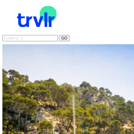
Search
GO
for: