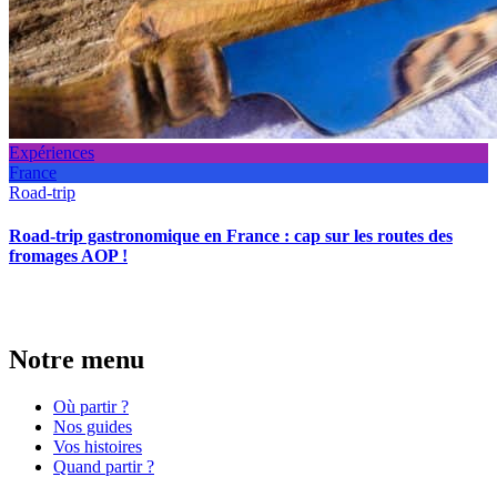
Expériences
France
Road-trip
Road-trip gastronomique en France : cap sur les routes des
fromages AOP !
Notre menu
Où partir ?
Nos guides
Vos histoires
Quand partir ?