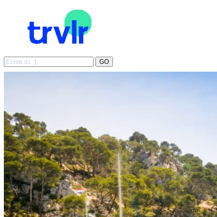
Search
GO
for: