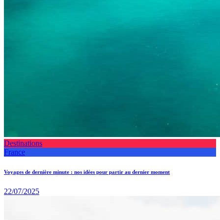
Destinations
France
Voyages de dernière minute : nos idées pour partir au dernier moment
22/07/2025