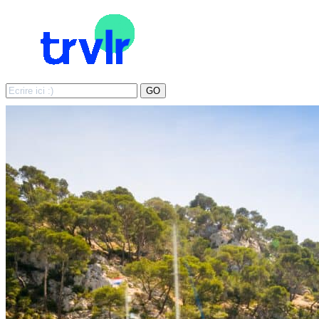
Search
GO
for: