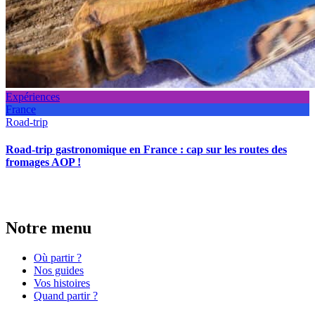
Expériences
France
Road-trip
Road-trip gastronomique en France : cap sur les routes des
fromages AOP !
Notre menu
Où partir ?
Nos guides
Vos histoires
Quand partir ?