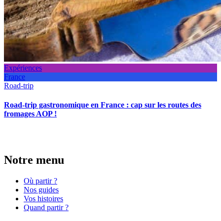
Expériences
France
Road-trip
Road-trip gastronomique en France : cap sur les routes des
fromages AOP !
Notre menu
Où partir ?
Nos guides
Vos histoires
Quand partir ?