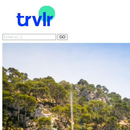
Search
GO
for: