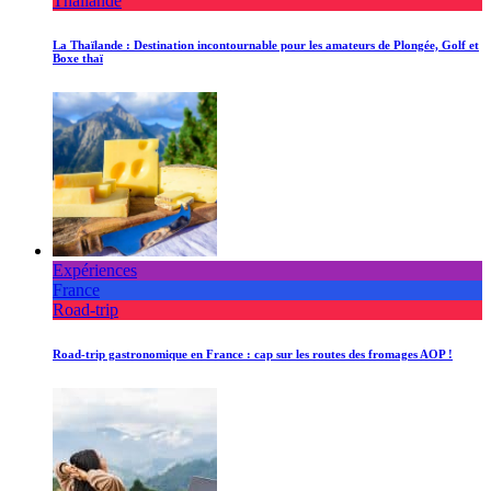
Thaïlande
La Thaïlande : Destination incontournable pour les amateurs de Plongée, Golf et
Boxe thaï
Expériences
France
Road-trip
Road-trip gastronomique en France : cap sur les routes des fromages AOP !