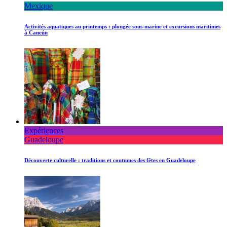
Mexique
Activités aquatiques au printemps : plongée sous-marine et excursions maritimes
à Cancún
Expériences
Guadeloupe
Découverte culturelle : traditions et coutumes des fêtes en Guadeloupe