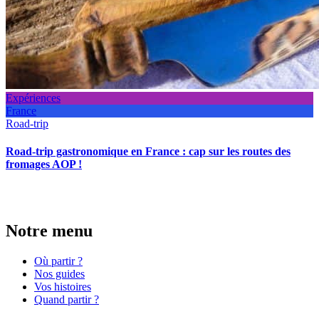
Expériences
France
Road-trip
Road-trip gastronomique en France : cap sur les routes des
fromages AOP !
Notre menu
Où partir ?
Nos guides
Vos histoires
Quand partir ?