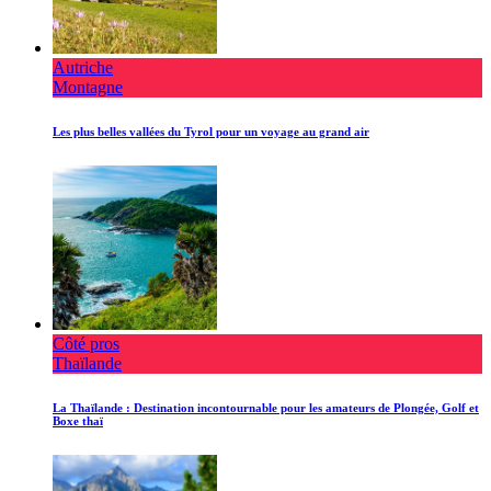
Autriche
Montagne
Les plus belles vallées du Tyrol pour un voyage au grand air
Côté pros
Thaïlande
La Thaïlande : Destination incontournable pour les amateurs de Plongée, Golf et
Boxe thaï