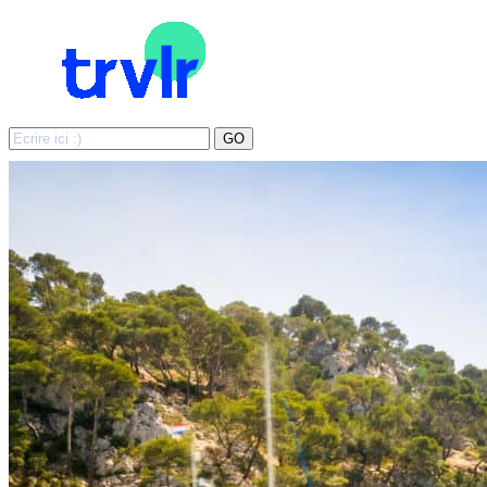
Search
GO
for: