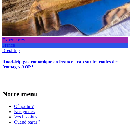
Expériences
France
Road-trip
Road-trip gastronomique en France : cap sur les routes des
fromages AOP !
Notre menu
Où partir ?
Nos guides
Vos histoires
Quand partir ?