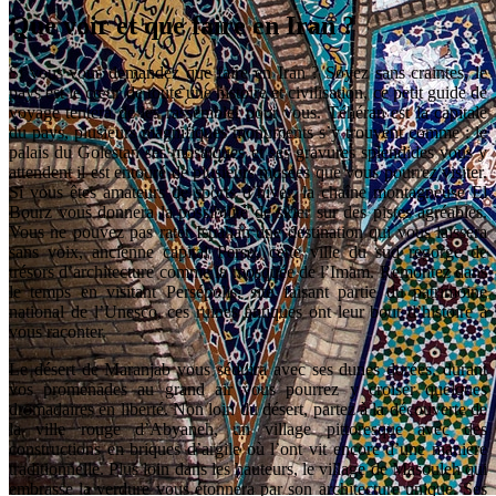
Que voir et que faire en Iran ?
Si vous vous demandez que faire en Iran ? Soyez sans craintes, le
pays est le cœur de toute une histoire et civilisation, ce petit guide de
voyage tentera de les rassembler pour vous. Téhéran est la capitale
du pays, plusieurs magnifiques monuments s’y trouvent comme : le
palais du Golestan ses mosaïques et ses gravures splendides vous y
attendent il est entouré de plusieurs musées que vous pourrez visiter.
Si vous êtes amateurs de sports d’hiver, la chaîne montagneuse El
Bourz vous donnera la possibilité de skier sur des pistes agréables.
Vous ne pouvez pas rater Ispahan une destination qui vous laissera
sans voix, ancienne capital Perse, cette ville du sud regorge de
trésors d’architecture comme la mosquée de l’Imam. Remontez dans
le temps en visitant Persépolis, site faisant partie du patrimoine
national de l’Unesco, ces ruines antiques ont leur bout d’histoire à
vous raconter.
Le désert de Maranjab vous séduira avec ses dunes dorées, durant
vos promenades au grand air vous pourrez y croiser quelques
dromadaires en liberté. Non loin du désert, partez à la découverte de
la ville rouge d’Abyaneh, un village pittoresque avec des
constructions en briques d’argile où l’ont vit encore d’une manière
traditionnelle. Plus loin dans les hauteurs, le village de Masouleh qui
embrasse la verdure vous étonnera par son architecture unique. Ses