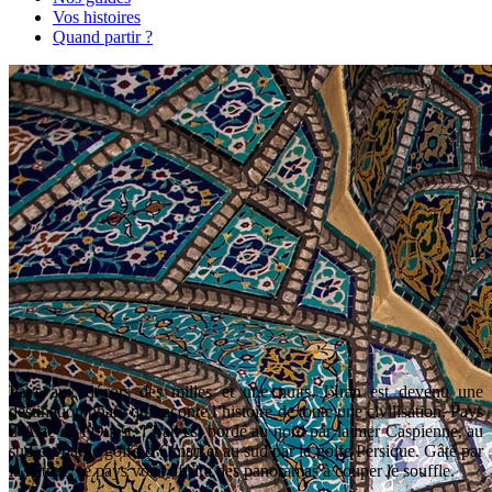
Vos histoires
Quand partir ?
Pays aux décors des milles et une nuits, l’Iran est devenu une
destination phare qui raconte l’histoire de toute une civilisation. Pays
d’Asie de l’Ouest, l’Iran est bordé au nord par la mer Caspienne, au
sud-est par le golfe d’Oman et au sud par le golfe Persique. Gâté par
la nature, se pays vous offrira des panoramas à couper le souffle.