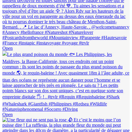
Open
Open