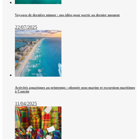
Voyages de dernière minute : nos idées pour partir au dernier moment
22/07/2025
Activités aquatiques au printemps : plongée sous-marine et excursions maritimes
à Cancún
11/04/2025