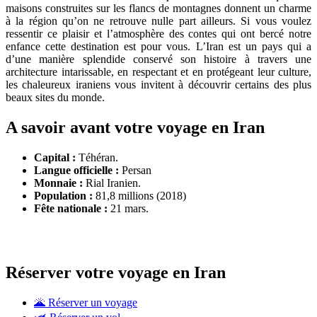
maisons construites sur les flancs de montagnes donnent un charme
Voyage en Iran que voir et que
à la région qu’on ne retrouve nulle part ailleurs. Si vous voulez
ressentir ce plaisir et l’atmosphère des contes qui ont bercé notre
faire ?
enfance cette destination est pour vous. L’Iran est un pays qui a
d’une manière splendide conservé son histoire à travers une
Notre guide de voyage pour la destination
architecture intarissable, en respectant et en protégeant leur culture,
les chaleureux iraniens vous invitent à découvrir certains des plus
de l'Iran
beaux sites du monde.
A savoir avant votre voyage en Iran
Capital :
Téhéran.
Langue officielle :
Persan
Monnaie :
Rial Iranien.
Population :
81,8 millions (2018)
Fête nationale :
21 mars.
Réserver votre voyage en Iran
🌋 Réserver un voyage