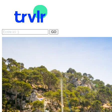
Search
GO
for: