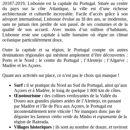
20187-2019, Lisbonne est la capitale du Portugal. Située au centre
Voyager au Portugal que voir
du pays sur la côte Atlantique, la ville est d’une richesse
architecturale et culturelle incroyable. Facile d’accès grâce à son
et que faire ?
aéroport international, Lisbonne évolue au fil des ans, se modernise,
sans ne jamais rien perdre de son passé, de ses coutumes et de la
Notre guide de voyage pour la destination
qualité de son accueil. Avec moins d’un million d’habitants,
Lisbonne reste une capitale à taille humaine où règne un climat
du Portugal
océanique particulièrement doux.
Outre la capitale et sa région, le Portugal compte six autres
destinations régionales qui méritent amplement d’être découvertes :
Porto et le Nord ; le centre du Portugal ; l’Alentejo ; l’Algarve ;
Madère et les Açores.
Quant aux activités sur place, ce n’est pas le choix qui manque !
Surf :
il se pratique du Nord au Sud du Portugal, ainsi qu’aux
Açores et à Madère, le long de quelque 1 800 km de côtes.
Œnotourisme :
des collines verdoyantes de la Vallée du
Douro aux grandes plaines arides de l’Alentejo, en passant
par Madère et l’île de Pico aux Açores, le Portugal est
incontestablement terre viticole ! Ne manquez donc pas de
déguster les fameux
vinho verde
du Minho et
espumante
de la
région de Bairrada.
Villages historiques :
ils sont au nombre de douze, et raviront