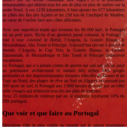
remarquables qui attirent tous les ans de plus en plus de surfers sur la
partie Nord. A ces 1230 kilomètres, il faut ajouter les 677 kilomètres
de côtes des îles des Açores et les 250 km de l’archipel de Madère,
au cœur de l’océan face aux côtes africaines.
Avec une superficie totale qui avoisine les 96 000 km², le Portugal
est un petit pays. Riche d’un glorieux passé colonial, le Portugal a
tour à tour colonisé le Brésil, l’Angola, la Guinée Bissau, le
Mozambique, São Tomé et Principe. Aujourd’hui encore à travers le
monde, l’Angola, le Cap Vert, la Guinée Bissau, la Guinée
Équatoriale, le Mozambique et São Tomé et Principe demeurent
lusophones.
Le Portugal, qui n’a jamais connu de guerre sur son sol, est un pays
au patrimoine architectural et naturel très riches. Des gorges
profondes et des impressionnantes terrasses viticoles du Douro et du
Tage au Nord, des plages de rêve au Sud en Algarve en passant par
300 spots de surf, le Portugal aux 3 000 heures de soleil par an offre
mille visages qui séduisent tous les ans plus de touristes.
Avec 25 millions de visiteurs par an, le tourisme représente 10% du
PIB portugais.
Que voir et que faire au Portugal
Deuxième ville la plus visitée au monde sur la saison touristique