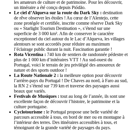
les amateurs de culture et de patrimoine. Pour les découvrir,
un itinéraire a été conçu depuis Piódão.
Le ciel d’Alqueva sur la route du Dark Sky :
destination
de rêve observer les étoiles ! Au cœur de l’Alentejo, cette
zone protégée et certifiée, inscrite comme réserve Dark Sky
ou « Starlight Tourism Destination », s’étend sur une
superficie de 3 000 km². Afin de conserver le caractère
exceptionnel du ciel autour du le Lac d’Alqueva, les villages
alentours se sont accordés pour réduire au maximum
l’éclairage public durant la nuit. Fascination garantie !
Rota Vicentina :
740 km de sentiers de randonnée pédestre et
plus de 1 000 km d’initéraires VTT ! Au sud-ouest du
Portugal, voici le terrain de jeu privilégié des amoureux de
nature et des sports outdoor !
La Route Nationale 2 :
la meilleure option pour découvrir
l’arrière-pays du Portugal ! De Chaves au nord, à Faro au sud,
la RN 2 s’étend sur 739 km et traverse des paysages aussi
beaux que variés.
Festivals de Musiques :
tout au long de l’année, ils sont une
excellente façon de découvrir l’histoire, le patrimoine et la
culture portugaise.
Cyclotourisme :
le Portugal propose une belle variété de
parcours accessible à tous, en bord de mer ou en montagne à
l’intérieur des terres. Des itinéraires accessibles à tous, et
témoignant de la grande variété de paysages du pays.