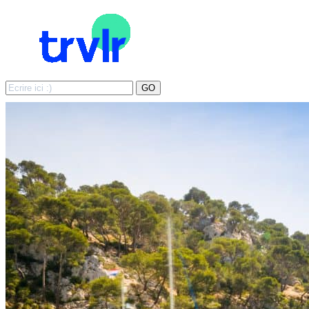
Search
GO
for: