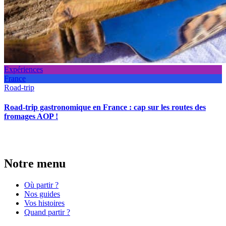
Expériences
France
Road-trip
Road-trip gastronomique en France : cap sur les routes des
fromages AOP !
Notre menu
Où partir ?
Nos guides
Vos histoires
Quand partir ?