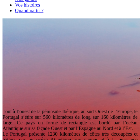
Vos histoires
Quand partir ?
Tout à l’ouest de la péninsule Ibérique, au sud Ouest de l’Europe, le
Portugal s’étire sur 560 kilomètres de long sur 160 kilomètres de
large. Ce pays en forme de rectangle est bordé par l’océan
Atlantique sur sa façade Ouest et par l’Espagne au Nord et à l’Est.
Le Portugal présente 1230 kilomètres de côtes très découpées et
battues par un océan Atlantique aux vagues et à la puissance