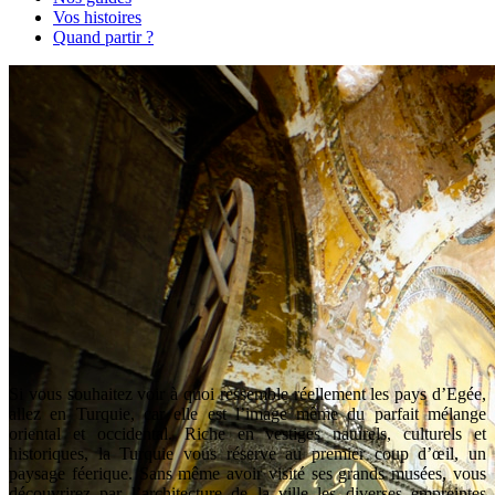
Vos histoires
Quand partir ?
Si vous souhaitez voir à quoi ressemble réellement les pays d’Egée,
allez en Turquie, car elle est l’image même du parfait mélange
oriental et occidental. Riche en vestiges naturels, culturels et
historiques, la Turquie vous réserve au premier coup d’œil, un
paysage féerique. Sans même avoir visité ses grands musées, vous
découvrirez par l’architecture de la ville les diverses empreintes