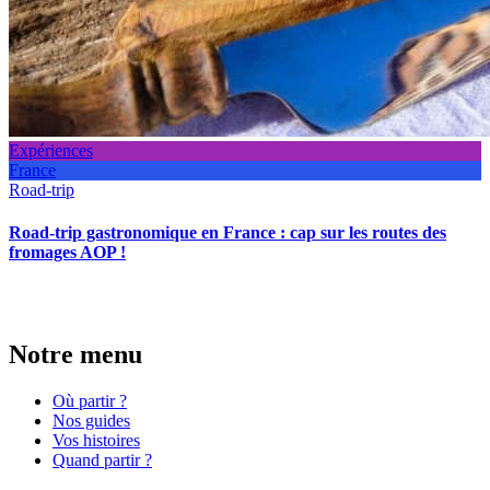
Expériences
France
Road-trip
Road-trip gastronomique en France : cap sur les routes des
fromages AOP !
Notre menu
Où partir ?
Nos guides
Vos histoires
Quand partir ?