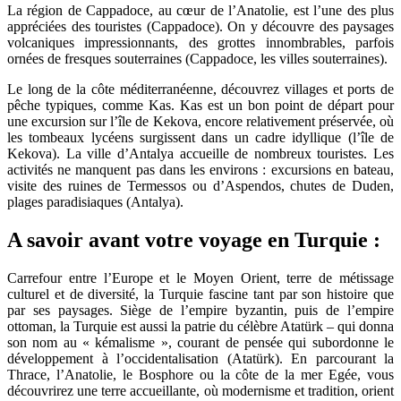
Voyage en Turquie que voir et
La région de Cappadoce, au cœur de l’Anatolie, est l’une des plus
appréciées des touristes (Cappadoce). On y découvre des paysages
que faire ?
volcaniques impressionnants, des grottes innombrables, parfois
ornées de fresques souterraines (Cappadoce, les villes souterraines).
Notre guide de voyage pour la destination
Le long de la côte méditerranéenne, découvrez villages et ports de
pêche typiques, comme Kas. Kas est un bon point de départ pour
de la Turquie
une excursion sur l’île de Kekova, encore relativement préservée, où
les tombeaux lycéens surgissent dans un cadre idyllique (l’île de
Kekova). La ville d’Antalya accueille de nombreux touristes. Les
activités ne manquent pas dans les environs : excursions en bateau,
visite des ruines de Termessos ou d’Aspendos, chutes de Duden,
plages paradisiaques (Antalya).
A savoir avant votre voyage en Turquie :
Carrefour entre l’Europe et le Moyen Orient, terre de métissage
culturel et de diversité, la Turquie fascine tant par son histoire que
par ses paysages. Siège de l’empire byzantin, puis de l’empire
ottoman, la Turquie est aussi la patrie du célèbre Atatürk – qui donna
son nom au « kémalisme », courant de pensée qui subordonne le
développement à l’occidentalisation (Atatürk). En parcourant la
Thrace, l’Anatolie, le Bosphore ou la côte de la mer Egée, vous
découvrirez une terre accueillante, où modernisme et tradition, orient