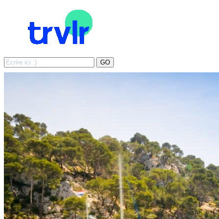
Search
GO
for: