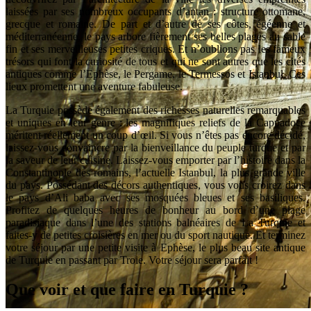
laissées par ses nombreux occupants d’antan : structure ottomane,
grecque et romaine. De part et d’autre de ses côtes, égéenne et
méditerranéenne, le pays arbore fièrement ses belles plages au sable
fin et ses merveilleuses petites criques. Et n’oublions pas les fameux
trésors qui font la curiosité de tous et qui ne sont autres que les cités
antiques comme l’Ephèse, le Pergame, le Termessos et Istanbul. Ces
lieux promettent une aventure fabuleuse.
La Turquie possède également des richesses naturelles remarquables
et uniques en leur genre : les magnifiques reliefs de la Cappadoce
méritent réellement un coup d’œil. Si vous n’êtes pas encore décidé,
laissez-vous convaincre par la bienveillance du peuple turque et par
la saveur de leur cuisine. Laissez-vous emporter par l’histoire dans la
Constantinople des romains, l’actuelle Istanbul, la plus grande ville
du pays. Possédant des décors authentiques, vous vous croirez dans
le pays d’Ali baba avec ses mosquées bleues et ses basiliques.
Profitez de quelques heures de bonheur au bord d’une plage
paradisiaque dans l’une des stations balnéaires de La Turquie et
faites-y de petites croisières en mer ou du sport nautique. Et terminez
votre séjour par une petite visite à Ephèse, le plus beau site antique
de Turquie en passant par Troie. Votre séjour sera parfait !
Que voir et que faire en Turquie ?