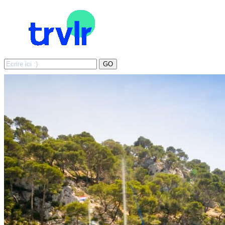
Search
GO
for: