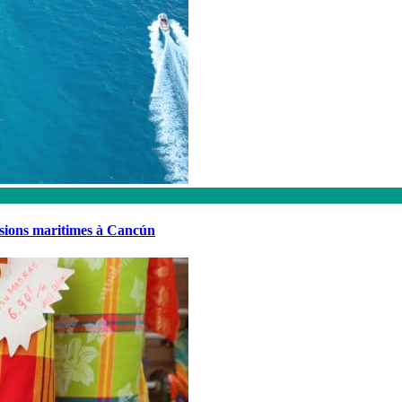
rsions maritimes à Cancún