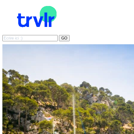
Search
GO
for: