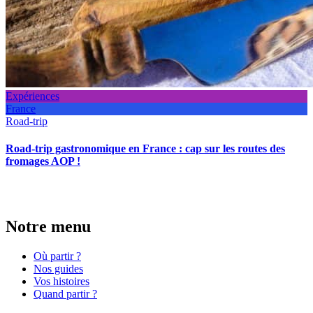
Expériences
France
Road-trip
Road-trip gastronomique en France : cap sur les routes des
fromages AOP !
Notre menu
Où partir ?
Nos guides
Vos histoires
Quand partir ?