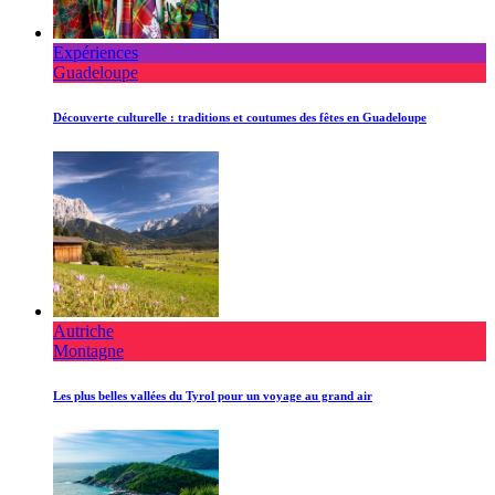
Expériences
Guadeloupe
Découverte culturelle : traditions et coutumes des fêtes en Guadeloupe
Autriche
Montagne
Les plus belles vallées du Tyrol pour un voyage au grand air