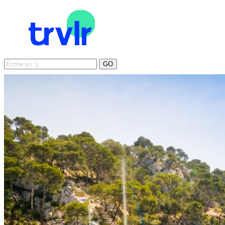
Search
GO
for: