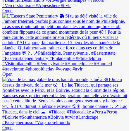
Open
Open
Open