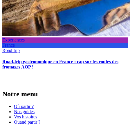
Expériences
France
Road-trip
Road-trip gastronomique en France : cap sur les routes des
fromages AOP !
Notre menu
Où partir ?
Nos guides
Vos histoires
Quand partir ?