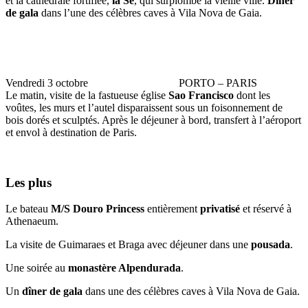
et la cathédrale fortifiée,
la Sé
, qui surplombe la vieille ville.
Dîner
de gala
dans l’une des célèbres caves à Vila Nova de Gaia.
Vendredi 3 octobre PORTO – PARIS
Le matin, visite de la fastueuse église
Sao Francisco
dont les
voûtes, les murs et l’autel disparaissent sous un foisonnement de
bois dorés et sculptés. Après le déjeuner à bord, transfert à l’aéroport
et envol à destination de Paris.
Les plus
Le bateau
M/S Douro Princess
entièrement
privatisé
et réservé à
Athenaeum.
La visite de Guimaraes et Braga avec déjeuner dans une
pousada
.
Une soirée au
monastère Alpendurada
.
Un
dîner de gala
dans une des célèbres caves à Vila Nova de Gaia.