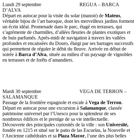
Lundi 29 septembre REGUA – BARCA
D’ALVA
Départ en autocar pour la visite du solar (manoir) de
Mateus
,
véritable bijou de l’art baroque, dont les merveilleux jardins forment
un écrin idéal. Promenade dans le parc, étagé en terrasses, qui
s’agrémente de charmilles, d’allées fleuries de plantes exotiques et
de buis parfumés. Après-midi de navigation à travers les vallées
profondes et encaissées du Douro, élargi par ses barrages successifs
qui permettent de réguler le débit du fleuve. Arrivée en début de
soirée à
Barca d’Alva
, située au milieu d’un paysage de vignobles
en terrasses et de forêts d’amandiers.
Mardi 30 septembre VEGA DE TERRON –
SALAMANQUE
Passage de la frontière espagnole et escale à
Vega de Terron
.
Départ en autocar pour une excursion à
Salamanque
, classée
patrimoine universel par l’Unesco pour la splendeur de ses
nombreux édifices et le prestige de sa vie intellectuelle.
Découverte des principales curiosités de la ville : son
Université,
fondée en 1215 et situé sur le patio de las Escuelas, la Nouvelle et
l’Ancienne cathédrales et sa
Plaza Mayor
, l’une des plus belles