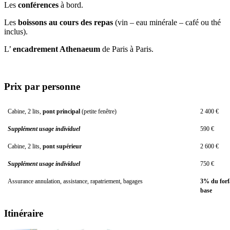
Les
conférences
à bord.
Les
boissons au cours des repas
(vin – eau minérale – café ou thé
inclus).
L’
encadrement Athenaeum
de Paris à Paris.
Prix par personne
Cabine, 2 lits,
pont principal
(petite fenêtre)
2 400 €
Supplément usage individuel
590 €
Cabine, 2 lits,
pont supérieur
2 600 €
Supplément usage individuel
750 €
Assurance annulation, assistance, rapatriement, bagages
3% du forf
base
Itinéraire