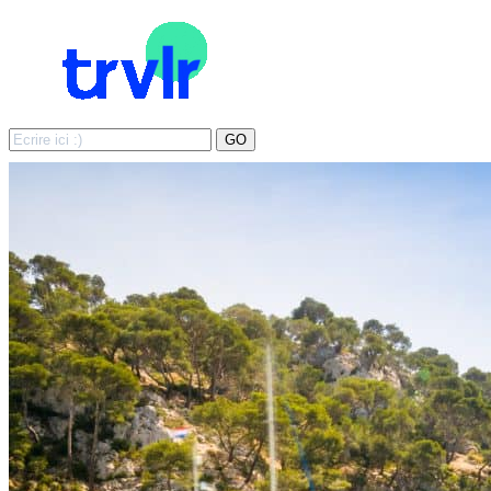
Search
GO
for: