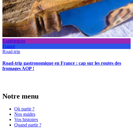
Expériences
France
Road-trip
Road-trip gastronomique en France : cap sur les routes des
fromages AOP !
Notre menu
Où partir ?
Nos guides
Vos histoires
Quand partir ?