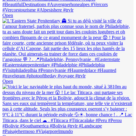
Open
Open