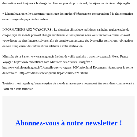
destination sont toujours à la charge du client en plus du prix du vol, du séjour ou du circuit déjà réglés.
* L’homologation et le classement touristique des modes d’hébergement correspondent à la réglementation
ou aux usages du pays de destination.
INFORMATIONS AUX VOYAGEURS : La situation climatique, politique, sanitaire, réglementaire de
chaque pays du monde pouvant changer subitement et sans préavis nous vous invitons à consulter avant
votre départ les sites Internet suivants afin de prendre connaissance des éventuelles restrictions, obligations
ou tout simplement des informations relatives à votre destination.
Ministère de la Santé : www.sante.gouv.fr Institut de veille sanitaire : www.invs.sante.fr Méteo France
Voyage : http://www.meteofrance.com Ministère des Affaires Etrangères :
http://www.diplomatie.gouv.fr/fr/conseils-aux-voyageurs_909/index.html Documents légaux pour la sorite
du territoire : http://vosdroits.service-public.fr/particuliers/N21.xhtml
Toutefois il est rappelé qu’aucune région du monde ni aucun pays ne peuvent être considérés comme étant à
l’abri du risque terroriste.
Abonnez-vous à notre newsletter !