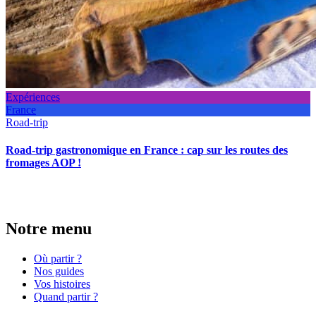
Expériences
France
Road-trip
Road-trip gastronomique en France : cap sur les routes des
fromages AOP !
Notre menu
Où partir ?
Nos guides
Vos histoires
Quand partir ?