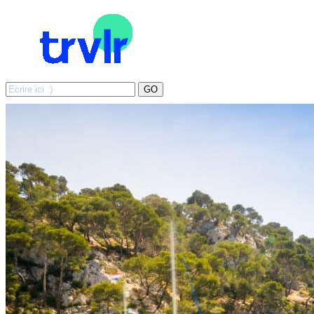
Search
GO
for: