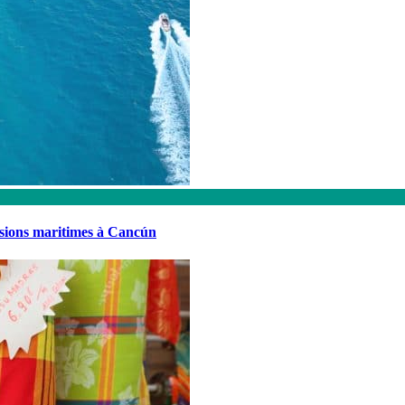
rsions maritimes à Cancún