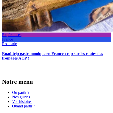
Expériences
France
Road-trip
Road-trip gastronomique en France : cap sur les routes des
fromages AOP !
Notre menu
Où partir ?
Nos guides
Vos histoires
Quand partir ?