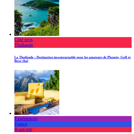
Côté pros
Thaïlande
La Thaïlande : Destination incontournable pour les amateurs de Plongée, Golf et
Boxe thaï
Expériences
France
Road-trip