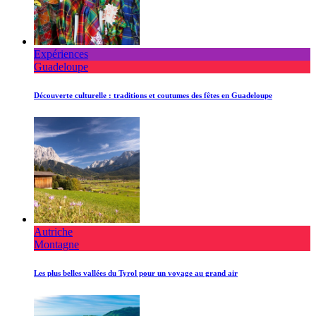
Expériences
Guadeloupe
Découverte culturelle : traditions et coutumes des fêtes en Guadeloupe
Autriche
Montagne
Les plus belles vallées du Tyrol pour un voyage au grand air