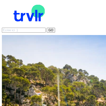
Search
GO
for: