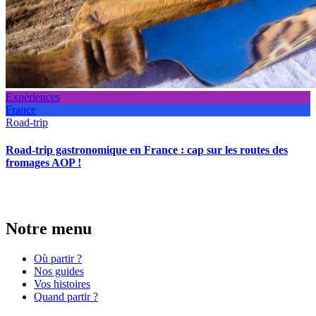
Expériences
France
Road-trip
Road-trip gastronomique en France : cap sur les routes des
fromages AOP !
Notre menu
Où partir ?
Nos guides
Vos histoires
Quand partir ?