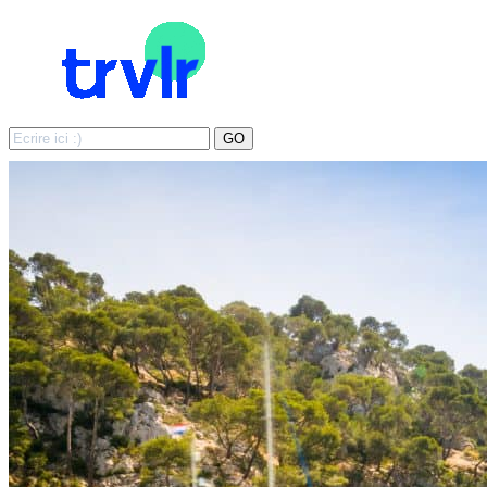
Search
GO
for: