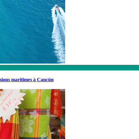
rsions maritimes à Cancún