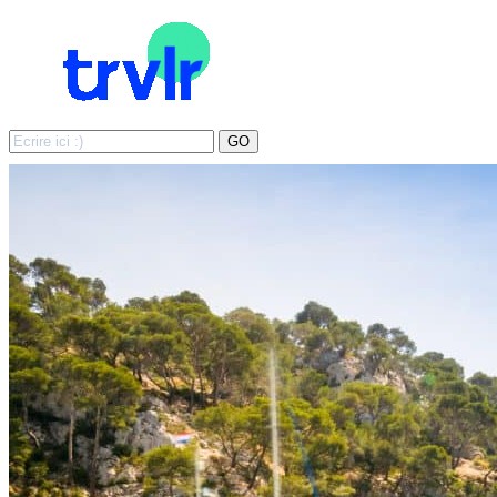
Search
GO
for: