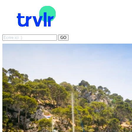
Search
GO
for: