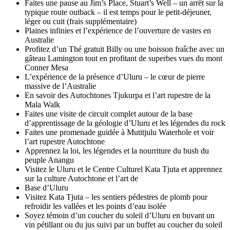
Faites une pause au Jim’s Place, Stuart’s Well – un arrêt sur la
typique route outback – il est temps pour le petit-déjeuner,
léger ou cuit (frais supplémentaire)
Plaines infinies et l’expérience de l’ouverture de vastes en
Australie
Profitez d’un Thé gratuit Billy ou une boisson fraîche avec un
gâteau Lamington tout en profitant de superbes vues du mont
Conner Mesa
L’expérience de la présence d’Uluru – le cœur de pierre
massive de l’Australie
En savoir des Autochtones Tjukurpa et l’art rupestre de la
Mala Walk
Faites une visite de circuit complet autour de la base
d’apprentissage de la géologie d’Uluru et les légendes du rock
Faites une promenade guidée à Mutitjulu Waterhole et voir
l’art rupestre Autochtone
Apprennez la loi, les légendes et la nourriture du bush du
peuple Anangu
Visitez le Uluru et le Centre Culturel Kata Tjuta et apprennez
sur la culture Autochtone et l’art de
Base d’Uluru
Visitez Kata Tjuta – les sentiers pédestres de plomb pour
refroidir les vallées et les points d’eau isolée
Soyez témoin d’un coucher du soleil d’Uluru en buvant un
vin pétillant ou du jus suivi par un buffet au coucher du soleil