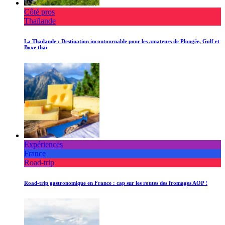
Côté pros
Thaïlande
La Thaïlande : Destination incontournable pour les amateurs de Plongée, Golf et
Boxe thaï
Expériences
France
Road-trip
Road-trip gastronomique en France : cap sur les routes des fromages AOP !