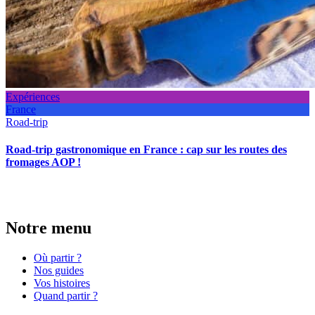
Expériences
France
Road-trip
Road-trip gastronomique en France : cap sur les routes des
fromages AOP !
Notre menu
Où partir ?
Nos guides
Vos histoires
Quand partir ?