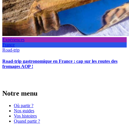
Expériences
France
Road-trip
Road-trip gastronomique en France : cap sur les routes des
fromages AOP !
Notre menu
Où partir ?
Nos guides
Vos histoires
Quand partir ?