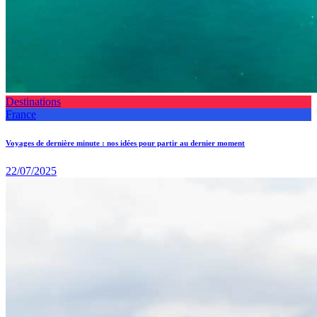
Destinations
France
Voyages de dernière minute : nos idées pour partir au dernier moment
22/07/2025