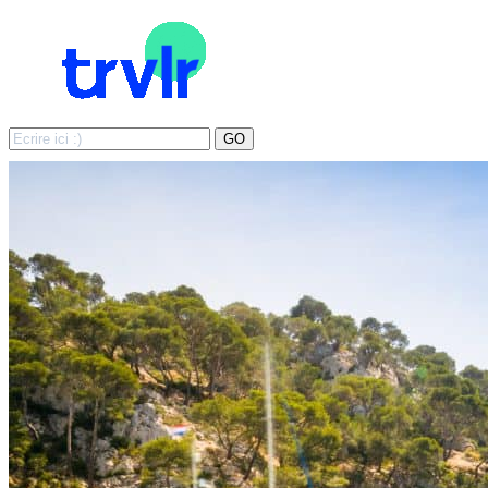
Search
GO
for: