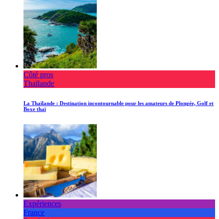
Côté pros
Thaïlande
La Thaïlande : Destination incontournable pour les amateurs de Plongée, Golf et
Boxe thaï
Expériences
France