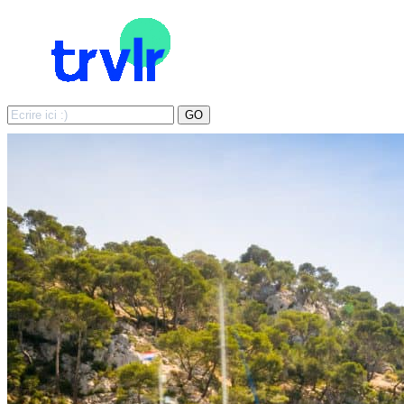
Search
GO
for: