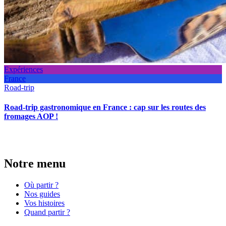
Expériences
France
Road-trip
Road-trip gastronomique en France : cap sur les routes des
fromages AOP !
Notre menu
Où partir ?
Nos guides
Vos histoires
Quand partir ?