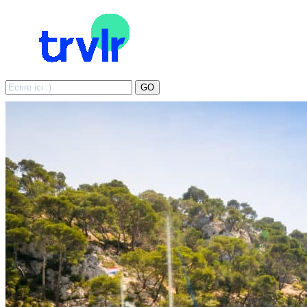
Search
GO
for: