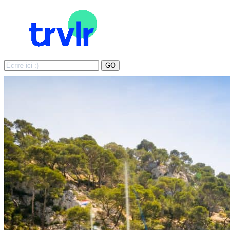
Search
GO
for: