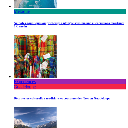
Mexique
Activités aquatiques au printemps : plongée sous-marine et excursions maritimes
à Cancún
Expériences
Guadeloupe
Découverte culturelle : traditions et coutumes des fêtes en Guadeloupe