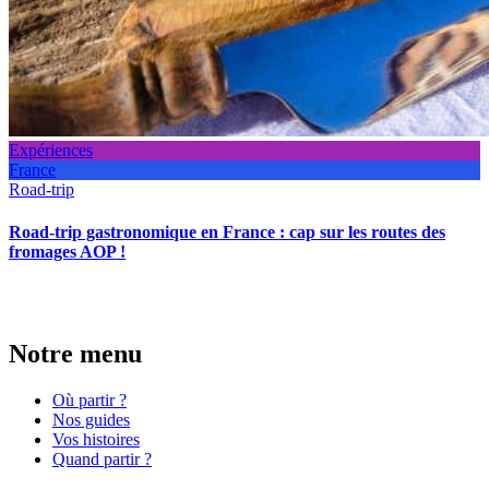
Expériences
France
Road-trip
Road-trip gastronomique en France : cap sur les routes des
fromages AOP !
Notre menu
Où partir ?
Nos guides
Vos histoires
Quand partir ?