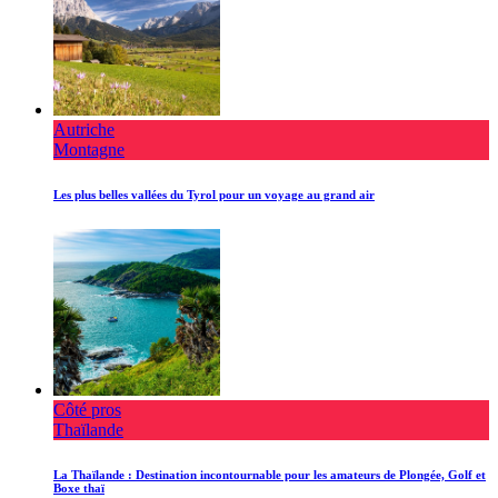
Autriche
Montagne
Les plus belles vallées du Tyrol pour un voyage au grand air
Côté pros
Thaïlande
La Thaïlande : Destination incontournable pour les amateurs de Plongée, Golf et
Boxe thaï