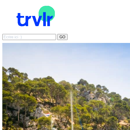
Search
GO
for: