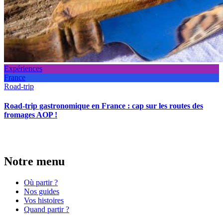
Expériences
France
Road-trip
Road-trip gastronomique en France : cap sur les routes des
fromages AOP !
Notre menu
Où partir ?
Nos guides
Vos histoires
Quand partir ?