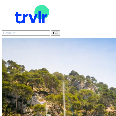
Search
GO
for: