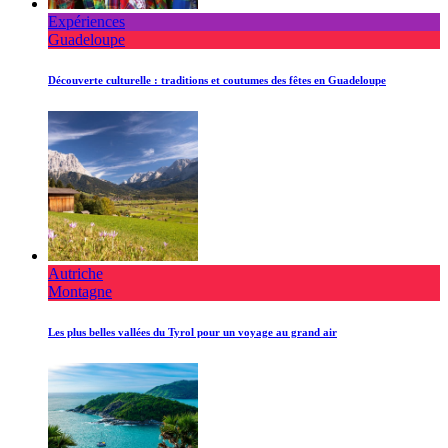
Expériences
Guadeloupe
Découverte culturelle : traditions et coutumes des fêtes en Guadeloupe
Autriche
Montagne
Les plus belles vallées du Tyrol pour un voyage au grand air