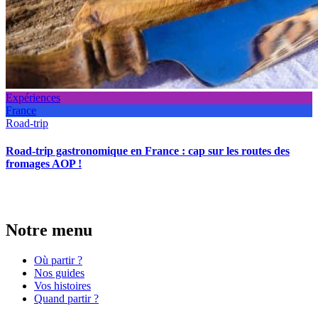
Expériences
France
Road-trip
Road-trip gastronomique en France : cap sur les routes des
fromages AOP !
Notre menu
Où partir ?
Nos guides
Vos histoires
Quand partir ?