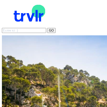
Search
GO
for: