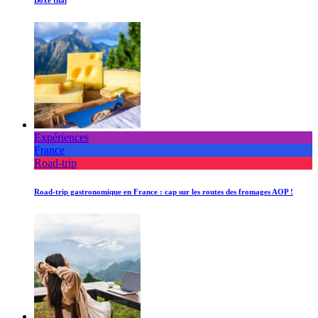
Expériences
France
Road-trip
Road-trip gastronomique en France : cap sur les routes des fromages AOP !