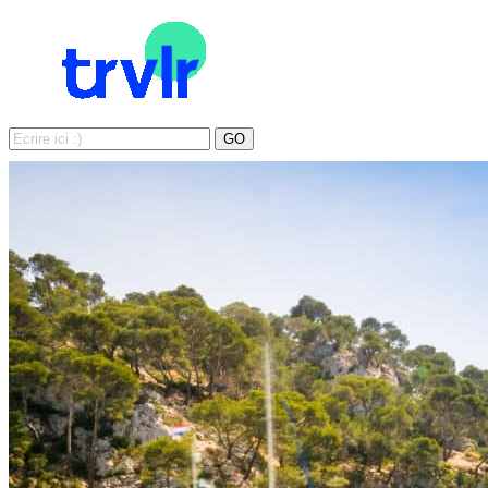
Search
GO
for: