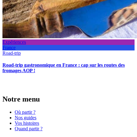
Expériences
France
Road-trip
Road-trip gastronomique en France : cap sur les routes des
fromages AOP !
Notre menu
Où partir ?
Nos guides
Vos histoires
Quand partir ?