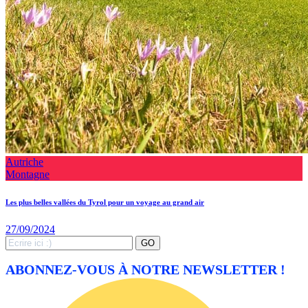
Autriche
Montagne
Les plus belles vallées du Tyrol pour un voyage au grand air
27/09/2024
Search
GO
for:
ABONNEZ-VOUS À NOTRE NEWSLETTER !