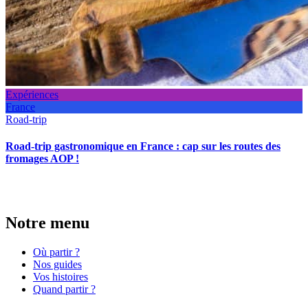
Expériences
France
Road-trip
Road-trip gastronomique en France : cap sur les routes des
fromages AOP !
Notre menu
Où partir ?
Nos guides
Vos histoires
Quand partir ?