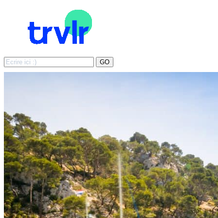
Search
GO
for: